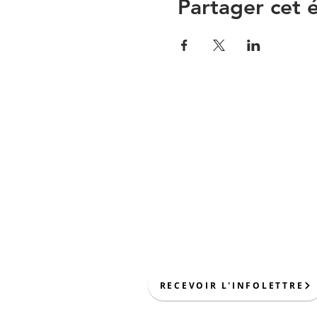
Partager cet
CONTACTEZ-NOUS PAR COUR
TÉLÉPHONE :
CATHERINE DESJARDIN
450-332-9147
info@centre-nobert.c
RECEVOIR L'INFOLETTRE