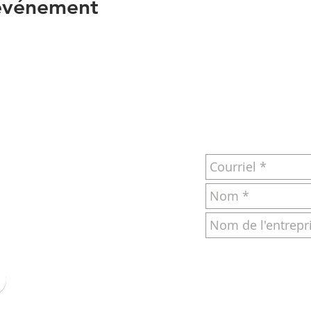
 événement
RIEL OU PAR
POUR NOUS JOI
S
om