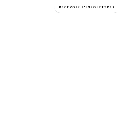
RECEVOIR L'INFOLETTRE
370 boulevard Nobert,
Longueuil, Qc, J4J 2Z3