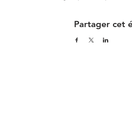
Partager cet
CONTACTEZ-NOUS PAR COUR
TÉLÉPHONE :
CATHERINE DESJARDIN
450-332-9147
info@centre-nobert.c