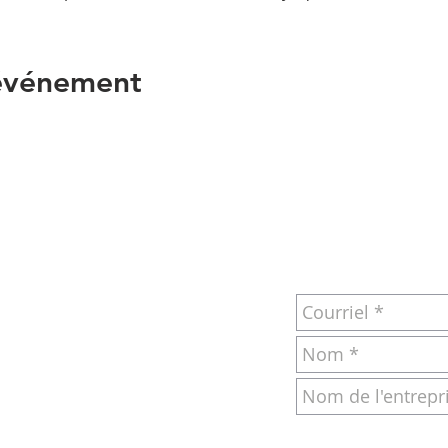
 événement
RIEL OU PAR
POUR NOUS JOI
S
om