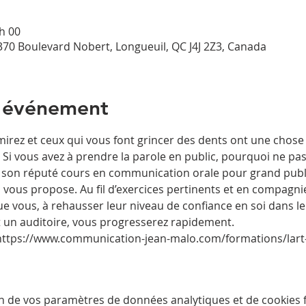
 h 00
 370 Boulevard Nobert, Longueuil, QC J4J 2Z3, Canada
l'événement
irez et ceux qui vous font grincer des dents ont une chos
Si vous avez à prendre la parole en public, pourquoi ne pas f
 son réputé cours en communication orale pour grand public
ous propose. Au fil d’exercices pertinents et en compagn
ue vous, à rehausser leur niveau de confiance en soi dans l
 un auditoire, vous progresserez rapidement. 
 : https://www.communication-jean-malo.com/formations/lart
n de vos paramètres de données analytiques et de cookies f