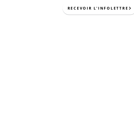
RECEVOIR L'INFOLETTRE
370 boulevard Nobert,
Longueuil, Qc, J4J 2Z3