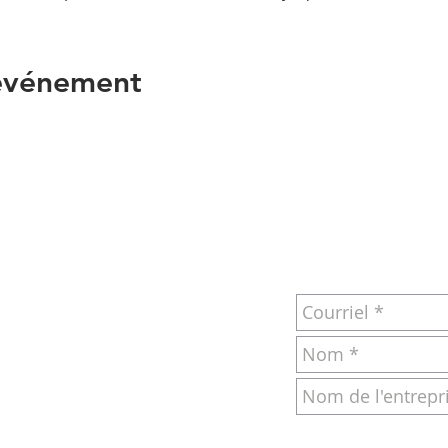
 événement
RIEL OU PAR
POUR NOUS JOI
S
om