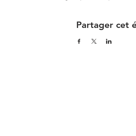
Partager cet
CONTACTEZ-NOUS PAR COUR
TÉLÉPHONE :
CATHERINE DESJARDIN
450-332-9147
info@centre-nobert.c