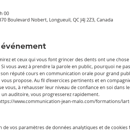
 h 00
 370 Boulevard Nobert, Longueuil, QC J4J 2Z3, Canada
l'événement
irez et ceux qui vous font grincer des dents ont une chos
Si vous avez à prendre la parole en public, pourquoi ne pas f
 son réputé cours en communication orale pour grand public
ous propose. Au fil d’exercices pertinents et en compagn
ue vous, à rehausser leur niveau de confiance en soi dans l
 un auditoire, vous progresserez rapidement. 
 : https://www.communication-jean-malo.com/formations/lart
n de vos paramètres de données analytiques et de cookies f