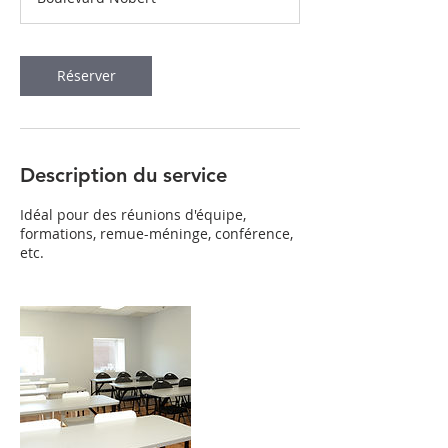
0
m
i
n
Réserver
Description du service
Idéal pour des réunions d'équipe,
formations, remue-méninge, conférence,
etc.