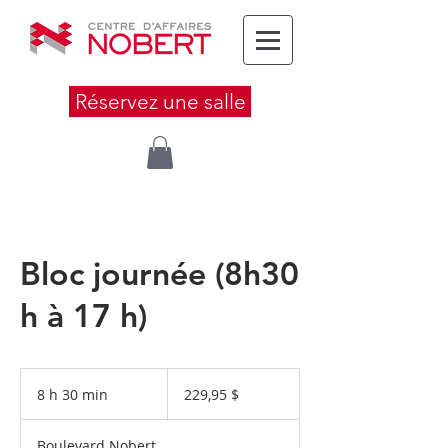
Réservez une salle
Bloc journée (8h30
h à 17 h)
229,95 dollars
canadiens
8 h 30 min
8
229,95 $
h
3
Boulevard Nobert